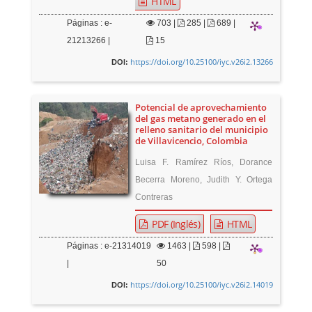
HTML
Páginas : e-
703
|
285 |
689 |
21213266 |
15
https://doi.org/10.25100/iyc.v26i2.13266
DOI:
Potencial de aprovechamiento
del gas metano generado en el
relleno sanitario del municipio
de Villavicencio, Colombia
Luisa F. Ramírez Ríos, Dorance
Becerra Moreno, Judith Y. Ortega
Contreras
PDF (Inglés)
HTML
Páginas : e-21314019
1463
|
598 |
|
50
https://doi.org/10.25100/iyc.v26i2.14019
DOI: