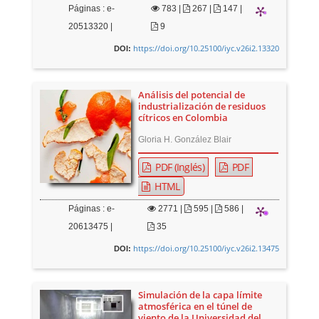
Páginas : e-
783
|
267 |
147 |
20513320 |
9
https://doi.org/10.25100/iyc.v26i2.13320
DOI:
Análisis del potencial de
industrialización de residuos
cítricos en Colombia
Gloria H. González Blair
PDF (Inglés)
PDF
HTML
Páginas : e-
2771
|
595 |
586 |
20613475 |
35
https://doi.org/10.25100/iyc.v26i2.13475
DOI:
Simulación de la capa límite
atmosférica en el túnel de
viento de la Universidad del