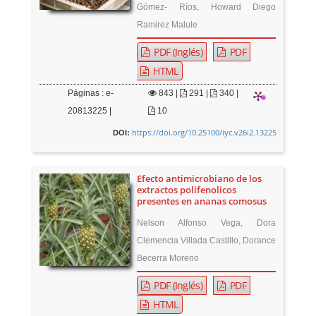
Gómez- Ríos, Howard Diego
Ramirez Malule
PDF (Inglés)
PDF
HTML
Páginas : e-
843
|
291 |
340 |
20813225 |
10
https://doi.org/10.25100/iyc.v26i2.13225
DOI:
Efecto antimicrobiano de los
extractos polifenolicos
presentes en ananas comosus
Nelson Alfonso Vega, Dora
Clemencia Villada Castillo, Dorance
Becerra Moreno
PDF (Inglés)
PDF
HTML