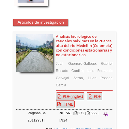
Artículos de investigación
Análisis hidrológico de
caudales máximos en la cuenca
alta del río Medellín (Colombia)
con condiciones estacionarias y
no estacionarias
Juan Guerrero-Gallego, Gabriel
Rosado Cantillo, Luis Fernando
Carvajal Serna, Lilian Posada
García
PDF (Inglés)
PDF
HTML
Páginas : e-
1561
|
272 |
666 |
20112931 |
24