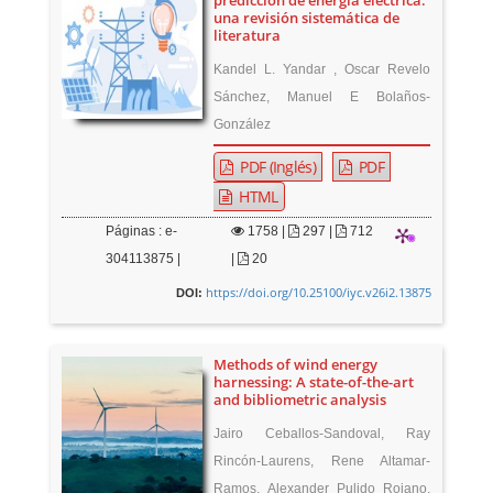
predicción de energía eléctrica:
una revisión sistemática de
literatura
Kandel L. Yandar , Oscar Revelo
Sánchez, Manuel E Bolaños-
González
PDF (Inglés)
PDF
HTML
Páginas : e-
1758
|
297 |
712
304113875 |
|
20
https://doi.org/10.25100/iyc.v26i2.13875
DOI:
Methods of wind energy
harnessing: A state-of-the-art
and bibliometric analysis
Jairo Ceballos-Sandoval, Ray
Rincón-Laurens, Rene Altamar-
Ramos, Alexander Pulido Rojano,