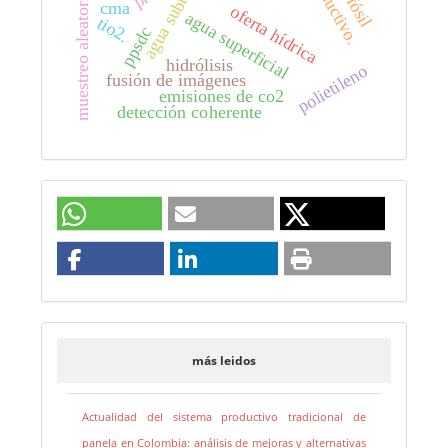
agua subterránea
muestreo aleatorio
cma
oferta hídrica
agua superficial
tio2.
ppsdc
hidrólisis
polietileno
fusión de imágenes
emisiones de co2
detección coherente
más leidos
Actualidad del sistema productivo tradicional de
panela en Colombia: análisis de mejoras y alternativas