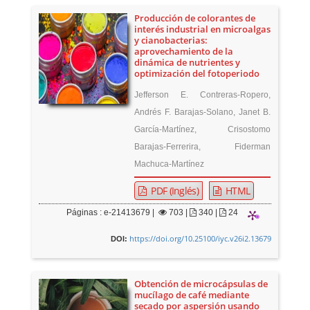
Producción de colorantes de
interés industrial en microalgas
y cianobacterias:
aprovechamiento de la
dinámica de nutrientes y
optimización del fotoperiodo
Jefferson E. Contreras-Ropero,
Andrés F. Barajas-Solano, Janet B.
García-Martínez, Crisostomo
Barajas-Ferrerira, Fiderman
Machuca-Martínez
PDF (Inglés)
HTML
Páginas : e-21413679 |
703
|
340 |
24
https://doi.org/10.25100/iyc.v26i2.13679
DOI:
Obtención de microcápsulas de
mucílago de café mediante
secado por aspersión usando