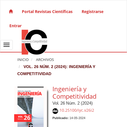
Salto rápido al contenido de la página
Navegación principal
Portal Revistas Científicas
Registrarse
Contenido principal
Barra lateral
Entrar
Toggle navigation
INICIO
ARCHIVOS
VOL. 26 NÚM. 2 (2024): INGENIERÍA Y
COMPETITIVIDAD
Ingeniería y
Competitividad
Vol. 26 Núm. 2 (2024)
10.25100/iyc.v26i2
Publicado:
14-05-2024