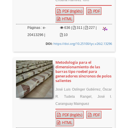
PDF (Inglés)
PDF
HTML
Páginas : e-
636
|
311 |
227 |
20413296 |
10
https://doi.org/10.25100/iyc.v26i2.13296
DOI:
Metodología para el
dimensionamiento de las
barras tipo roebel para
generadores síncronos de polos
salientes
José Luis Oslínger Gutiérrez, Óscar
R. Tudela Rangel, José I.
Caranguay Mainguez
PDF (Inglés)
PDF
HTML