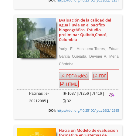
https://doi.org/10.25100/iyc.v26i2.12931
DOI:
Evaluación de la calidad del
agua lluvia en el pacífico
biogeográfico. Estudio
preliminar Quibdó,Chocó,
Colombia
Yarly E. Mosquera-Torres, Eduar
García Quejada, Deymer A. Mena
Córdoba
PDF (Inglés)
PDF
HTML
Páginas : e-
1087
|
256 |
416 |
20212985 |
32
https://doi.org/10.25100/iyc.v26i2.12985
DOI:
Hacia un Modelo de evaluación
formativa en Sistemas de