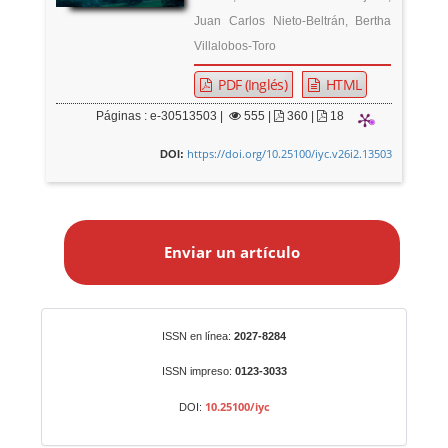
Juan Carlos Nieto-Beltrán, Bertha
Villalobos-Toro
PDF (Inglés)
HTML
Páginas : e-30513503 |
555
|
360 |
18
https://doi.org/10.25100/iyc.v26i2.13503
DOI:
E
n
Enviar un artículo
v
i
a
r
Identificadores
ISSN en línea:
2027-8284
u
n
ISSN impreso:
0123-3033
a
10.25100/iyc
DOI:
r
t