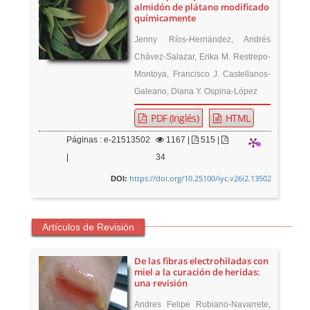
almidón de plátano modificado
químicamente
Jenny Ríos-Hernández, Andrés
Chávez-Salazar, Erika M. Restrepo-
Montoya, Francisco J. Castellanos-
Galeano, Diana Y. Ospina-López
PDF (Inglés)
HTML
Páginas : e-21513502
1167
|
515 |
|
34
https://doi.org/10.25100/iyc.v26i2.13502
DOI:
Artículos de Revisión
De las fibras electrohiladas con
miel a la curación de heridas:
una revisión
Andres Felipe Rubiano-Navarrete,