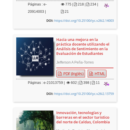
Páginas : e-
775
|
218 |
234 |
20914003 |
21
https://doi.org/10.25100/iyc.v26i2.14003
DOI:
Hacia una mejora en la
práctica docente utilizando el
Análisis de Sentimiento en la
Evaluación de Estudiantes
Jefferson A Peña-Torres
PDF (Inglés)
HTML
Páginas : e-21013759 |
602
|
398 |
11
https://doi.org/10.25100/iyc.v26i2.13759
DOI:
Innovación, tecnologías y
barreras en el sector turístico
del norte de Caldas, Colombia