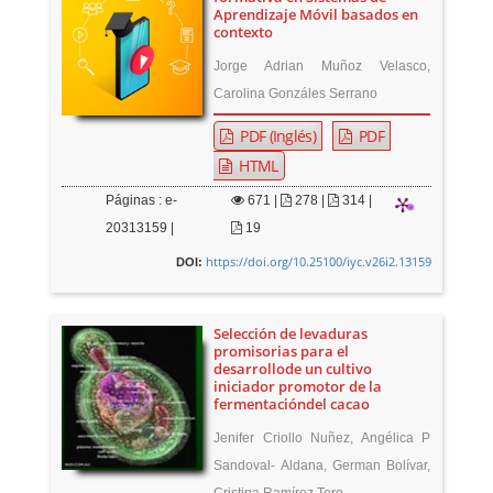
Aprendizaje Móvil basados en
contexto
Jorge Adrian Muñoz Velasco,
Carolina Gonzáles Serrano
PDF (Inglés)
PDF
HTML
Páginas : e-
671
|
278 |
314 |
20313159 |
19
https://doi.org/10.25100/iyc.v26i2.13159
DOI:
Selección de levaduras
promisorias para el
desarrollode un cultivo
iniciador promotor de la
fermentacióndel cacao
Jenifer Criollo Nuñez, Angélica P
Sandoval- Aldana, German Bolívar,
Cristina Ramírez Toro