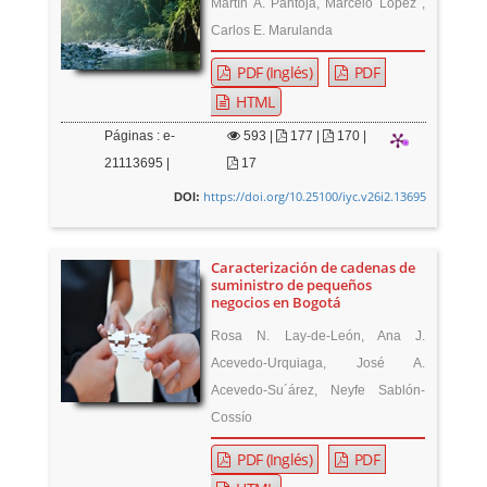
Martín A. Pantoja, Marcelo López ,
Carlos E. Marulanda
PDF (Inglés)
PDF
HTML
Páginas : e-
593
|
177 |
170 |
21113695 |
17
https://doi.org/10.25100/iyc.v26i2.13695
DOI:
Caracterización de cadenas de
suministro de pequeños
negocios en Bogotá
Rosa N. Lay-de-León, Ana J.
Acevedo-Urquiaga, José A.
Acevedo-Su´árez, Neyfe Sablón-
Cossío
PDF (Inglés)
PDF