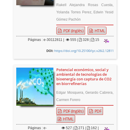
Rakell Alejandra Rosas Cuesta,
Yolanda Torres Perez, Edwin Yesid
Gómez Pachón
PDF (Inglés)
HTML
Páginas : e-30112811 |
555
|
328 |
15
https://doi.org/10.25100/iyc.v26i2.12811
DOI:
Potencial económico, social y
ambiental de tecnologías de
bioenergía con captura de CO2
en biorrefinerías
Edgar Mosquera, Gerardo Cabrera,
Carmen Forero
PDF (Inglés)
PDF
HTML
Páginas : e-
527
|
271 |
162 |