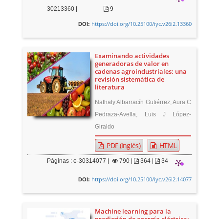
30213360 |
9
https://doi.org/10.25100/iyc.v26i2.13360
DOI:
Examinando actividades
generadoras de valor en
cadenas agroindustriales: una
revisión sistemática de
literatura
Nathaly Albarracín Gutiérrez, Aura C
Pedraza-Avella, Luis J López-
Giraldo
PDF (Inglés)
HTML
Páginas : e-30314077 |
790
|
364 |
34
https://doi.org/10.25100/iyc.v26i2.14077
DOI:
Machine learning para la