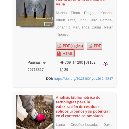
Valle
Martha Elena Delgado Osorio,
Albert Ortiz, Jhon Jairo Barona,
Johannio Marulanda Casas, Peter
Thomson
PDF (Inglés)
PDF
HTML
Páginas : e-
769
|
290 |
152 |
20713317 |
29
https://doi.org/10.25100/iyc.v26i2.13317
DOI:
Análisis bibliométrico de
tecnologías para la
valorización de residuos
sólidos urbanos y su potencial
en el contexto colombiano
Laura Ordoñez-Losada, David