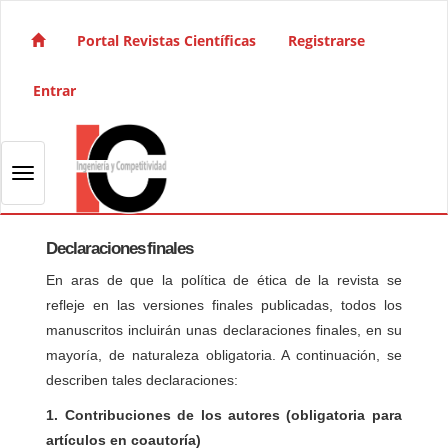
Salto rápido al contenido de la página
Navegación principal
Portal Revistas Científicas
Registrarse
Contenido principal
Barra lateral
Entrar
Toggle navigation
Declaraciones finales
En aras de que la política de ética de la revista se
refleje en las versiones finales publicadas, todos los
manuscritos incluirán unas declaraciones finales, en su
mayoría, de naturaleza obligatoria. A continuación, se
describen tales declaraciones:
1. Contribuciones de los autores (obligatoria para
artículos en coautoría)