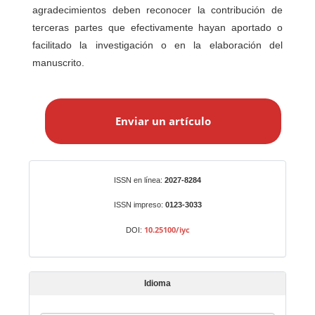
agradecimientos deben reconocer la contribución de
terceras partes que efectivamente hayan aportado o
facilitado la investigación o en la elaboración del
manuscrito.
E
n
Enviar un artículo
v
i
a
r
Identificadores
ISSN en línea:
2027-8284
u
n
ISSN impreso:
0123-3033
a
10.25100/iyc
DOI:
r
t
í
Idioma
c
u