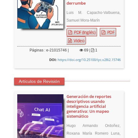
derrumbe
Luis M. Capacho-Valbuena,
Samuel Mora-Marín
PDF (Inglés)
PDF
Video
Páginas : e-21015746 |
69
|
1
https://doi.org/10.25100/iyc.v28i2.15746
DOI:
Artículos de Revisión
Generación de reportes
descriptivos usando
inteligencia artificial
generativa: Un mapeo
sistemático
Hugo Armando Ordoñez,
Roxana María Romero Luna,