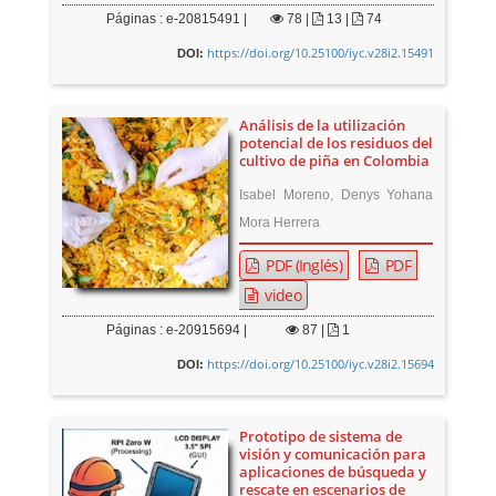
Páginas : e-20815491 |
78
|
13 |
74
https://doi.org/10.25100/iyc.v28i2.15491
DOI:
Análisis de la utilización
potencial de los residuos del
cultivo de piña en Colombia
Isabel Moreno, Denys Yohana
Mora Herrera
PDF (Inglés)
PDF
video
Páginas : e-20915694 |
87
|
1
https://doi.org/10.25100/iyc.v28i2.15694
DOI:
Prototipo de sistema de
visión y comunicación para
aplicaciones de búsqueda y
rescate en escenarios de