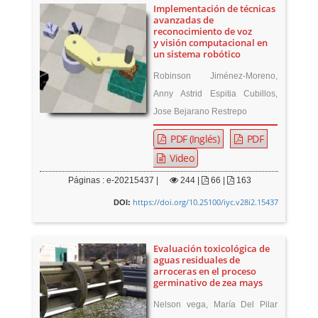
Implementación de técnicas
avanzadas de
reconocimiento de voz
y visión computacional en
un sistema robótico
Robinson Jiménez-Moreno,
Anny Astrid Espitia Cubillos,
Jose Bejarano Restrepo
PDF (Inglés)
PDF
Video
Páginas : e-20215437 |
244
|
66 |
163
https://doi.org/10.25100/iyc.v28i2.15437
DOI:
Evaluación toxicológica de
aguas residuales de
arroceras en el proceso
germinativo de zea mays
Nelson vega, María Del Pilar