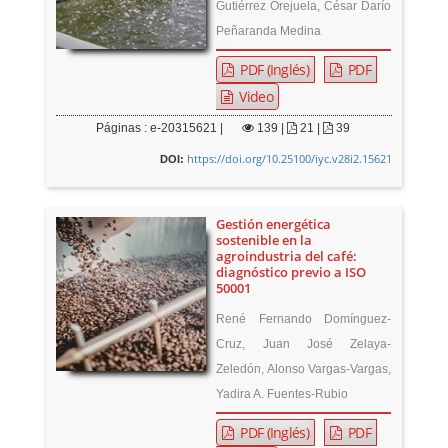
Gutiérrez Orejuela, César Darío
Peñaranda Medina
PDF (Inglés)
PDF
Video
Páginas : e-20315621 |
139
|
21 |
39
https://doi.org/10.25100/iyc.v28i2.15621
DOI:
Gestión energética
sostenible en la
agroindustria del café:
diagnóstico previo a ISO
50001
René Fernando Domínguez-
Cruz, Juan José Zelaya-
Zeledón, Alonso Vargas-Vargas,
Yadira A. Fuentes-Rubio
PDF (Inglés)
PDF