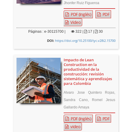
Jhonfer Ruiz Figueroa
PDF (Inglés)
PDF
Video
Páginas : e-30115700 |
322
|
17 |
30
https://doi.org/10.25100/iyc.v28i2.15700
DOI:
Impacto de Lean
Construction en la
productividad de la
construcción: revisión
sistemática y aprendizajes
para Colombia
Alvaro Jose Quintero Rojas,
Sandra Cano, Romel Jesus
Gallardo Amaya
PDF (Inglés)
PDF
video