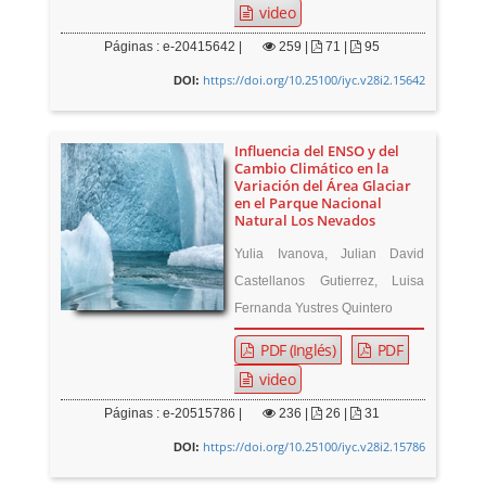
video
Páginas : e-20415642 |
259
|
71 |
95
https://doi.org/10.25100/iyc.v28i2.15642
DOI:
Influencia del ENSO y del
Cambio Climático en la
Variación del Área Glaciar
en el Parque Nacional
Natural Los Nevados
Yulia Ivanova, Julian David
Castellanos Gutierrez, Luisa
Fernanda Yustres Quintero
PDF (Inglés)
PDF
video
Páginas : e-20515786 |
236
|
26 |
31
https://doi.org/10.25100/iyc.v28i2.15786
DOI: