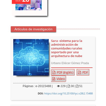
Artículos de investigación
Sara -sistema para la
administración de
comunidades rurales
soportado por una
arquitectura de nube
Urbano Eliécer Gómez Prada
PDF (Inglés)
PDF
Video
Páginas : e-20115488 |
229
|
30 |
51
https://doi.org/10.25100/iyc.v28i2.15488
DOI: