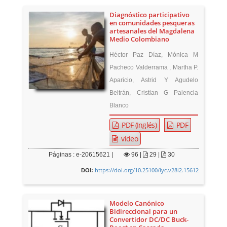
Diagnóstico participativo
en comunidades pesqueras
artesanales del Magdalena
Medio Colombiano
Héctor Paz Díaz, Mónica M
Pacheco Valderrama , Martha P.
Aparicio, Astrid Y Agudelo
Beltrán, Cristian G Palencia
Blanco
PDF (Inglés)
PDF
video
Páginas : e-20615621 |
96
|
29 |
30
https://doi.org/10.25100/iyc.v28i2.15612
DOI:
Modelo Canónico
Bidireccional para un
Convertidor DC/DC Buck-