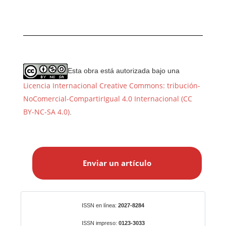
Esta obra está autorizada bajo una
Licencia Internacional Creative Commons: tribución-
NoComercial-CompartirIgual 4.0 Internacional (CC
BY-NC-SA 4.0)
.
E
n
Enviar un artículo
v
i
a
r
Identificadores
ISSN en línea:
2027-8284
u
n
ISSN impreso:
0123-3033