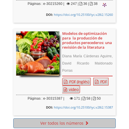
Páginas : e-30215260 |
247
|
36 |
38
https://doi.org/10.25100/iyc.v28i2.15260
DOI:
Modelos de optimización
para la producción de
productos perecederos: una
revisión de la literatura
Diana María Cárdenas Aguirre,
David Ricardo Maldonado
Porras
PDF (Inglés)
PDF
video
Páginas : e-30315387 |
171
|
58 |
50
https://doi.org/10.25100/iyc.v28i2.15387
DOI:
Ver todos los números