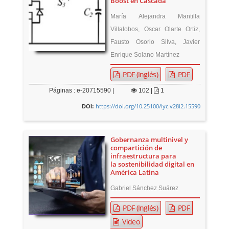
Boost en Cascada
María Alejandra Mantilla
Villalobos, Oscar Olarte Ortiz,
Fausto Osorio Silva, Javier
Enrique Solano Martínez
PDF (Inglés)
PDF
Páginas : e-20715590 |
102
|
1
https://doi.org/10.25100/iyc.v28i2.15590
DOI:
Gobernanza multinivel y
compartición de
infraestructura para
la sostenibilidad digital en
América Latina
Gabriel Sánchez Suárez
PDF (Inglés)
PDF
Video