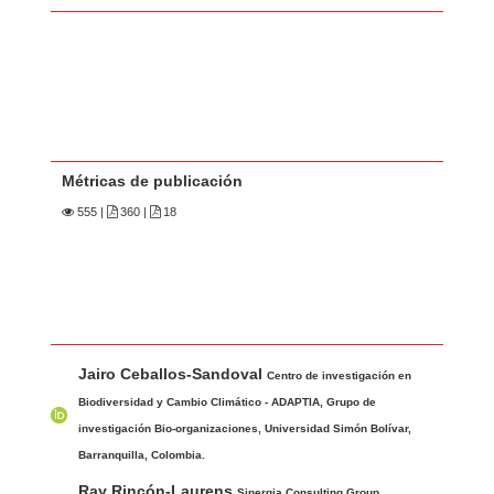
Métricas de publicación
555
|
360 |
18
Contenido principal del artículo
A
Jairo Ceballos-Sandoval
u
Centro de investigación en
t
Biodiversidad y Cambio Climático - ADAPTIA, Grupo de
o
investigación Bio-organizaciones, Universidad Simón Bolívar,
r
Barranquilla, Colombia.
e
Ray Rincón-Laurens
Sinergia Consulting Group,