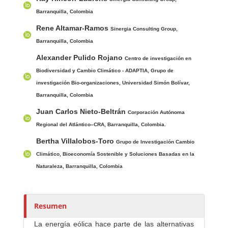
s
Barranquilla, Colombia
/
Rene Altamar-Ramos
Sinergia Consulting Group,
a
Barranquilla, Colombia
s
Alexander Pulido Rojano
Centro de investigación en
Biodiversidad y Cambio Climático - ADAPTIA, Grupo de
investigación Bio-organizaciones, Universidad Simón Bolívar,
Barranquilla, Colombia
Juan Carlos Nieto-Beltrán
Corporación Autónoma
Regional del Atlántico–CRA, Barranquilla, Colombia.
Bertha Villalobos-Toro
Grupo de Investigación Cambio
Climático, Bioeconomía Sostenible y Soluciones Basadas en la
Naturaleza, Barranquilla, Colombia
Resumen
La energía eólica hace parte de las alternativas