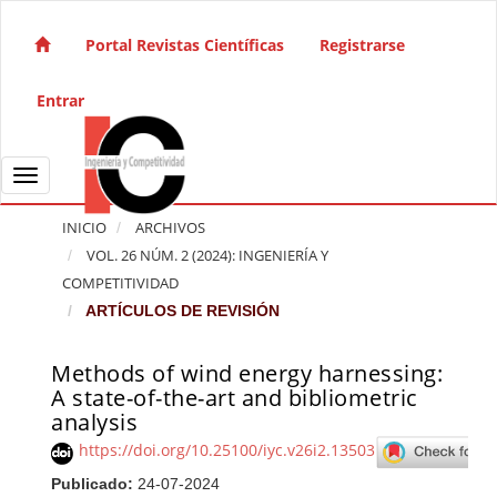
Salto rápido al contenido de la página
Navegación principal
Portal Revistas Científicas
Registrarse
Contenido principal
Barra lateral
Entrar
Toggle navigation
INICIO
ARCHIVOS
VOL. 26 NÚM. 2 (2024): INGENIERÍA Y
COMPETITIVIDAD
ARTÍCULOS DE REVISIÓN
Methods of wind energy harnessing:
Barra lateral del artículo
A state-of-the-art and bibliometric
analysis
https://doi.org/10.25100/iyc.v26i2.13503
Publicado:
24-07-2024