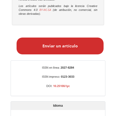
Los artículos serán publicados bajo la licencia Creative
BY-NC-SA
Commons 4.0
(de atribución, no comercial, sin
obras derivadas).
E
n
Enviar un artículo
v
i
a
r
Identificadores
ISSN en línea:
2027-8284
u
n
ISSN impreso:
0123-3033
a
10.25100/iyc
DOI:
r
t
í
Idioma
c
u