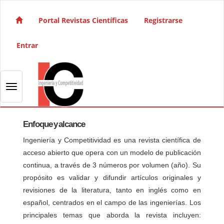
Salto rápido al contenido de la página
Navegación principal
Portal Revistas Científicas
Registrarse
Contenido principal
Barra lateral
Entrar
Toggle navigation
Enfoque y alcance
Ingeniería y Competitividad es una revista científica de
acceso abierto que opera con un modelo de publicación
continua, a través de 3 números por volumen (año). Su
propósito es validar y difundir artículos originales y
revisiones de la literatura, tanto en inglés como en
español, centrados en el campo de las ingenierías. Los
principales temas que aborda la revista incluyen: