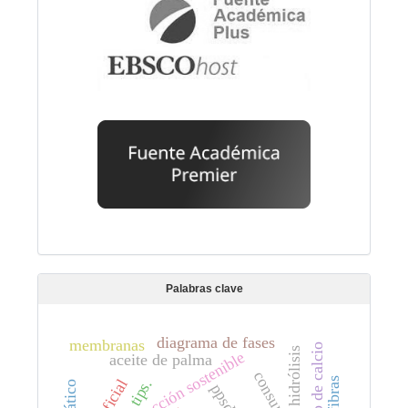
Palabras clave
diagrama de fases
membranas
fosfato de calcio
hidrólisis
producción sostenible
aceite de palma
tips.
ppsdc