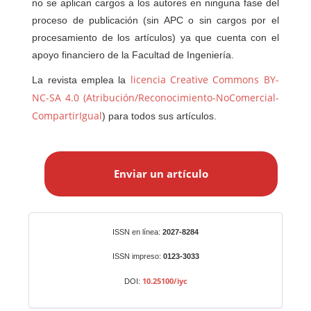
no se aplican cargos a los autores en ninguna fase del
proceso de publicación (sin APC o sin cargos por el
procesamiento de los artículos) ya que cuenta con el
apoyo financiero de la Facultad de Ingeniería.
licencia Creative Commons BY-
La revista emplea la
NC-SA 4.0 (Atribución/Reconocimiento-NoComercial-
CompartirIgual
) para todos sus artículos.
E
n
Enviar un artículo
v
i
a
r
Identificadores
ISSN en línea:
2027-8284
u
n
ISSN impreso:
0123-3033
a
10.25100/iyc
DOI:
r
t