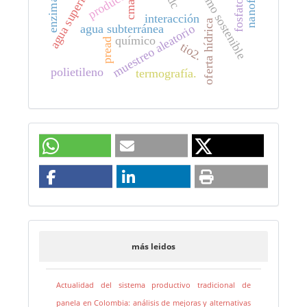
consumo sostenible
nanofibras
agua superficial
enzimático
cma
interacción
oferta hídrica
muestreo aleatorio
agua subterránea
químico
pread
tio2.
polietileno
termografía.
más leidos
Actualidad del sistema productivo tradicional de
panela en Colombia: análisis de mejoras y alternativas