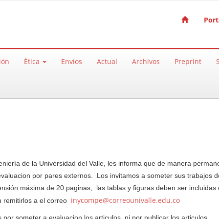
Port
ión
Ética
Envíos
Actual
Archivos
Preprint
geniería de la Universidad del Valle, les informa que de manera perman
 evaluacion por pares externos. Los invitamos a someter sus trabajos d
ensión máxima de 20 paginas, las tablas y figuras deben ser incluidas 
inycompe@correounivalle.edu.co
n remitirlos a el correo
or someter a evaluacion los articulos, ni por publicar los articulos