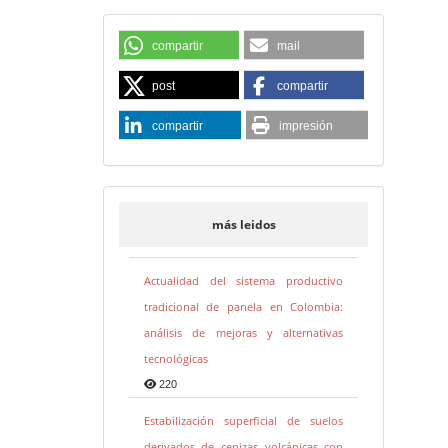
compartir
mail
post
compartir
compartir
impresión
más leidos
Actualidad del sistema productivo
tradicional de panela en Colombia:
análisis de mejoras y alternativas
tecnológicas
220
Estabilización superficial de suelos
derivados de cenizas volcánicas con