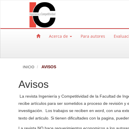
Salto rápido al contenido de la página
Navegación principal
Contenido principal
Barra lateral
Acerca de
Para autores
Evaluac
INICIO
AVISOS
Avisos
La revista Ingeniería y Competitividad de la Facultad de In
recibe
artículos para ser sometidos a proceso de revisión y
investigación. Los trabajos se reciben en word, con una ext
texto del articulo. Si tienen dificultades con la pagina, puede
La revista NO hace requerimientos economicos a los autores p