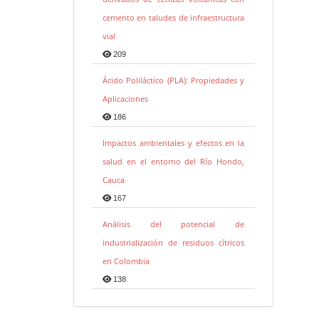
cemento en taludes de infraestructura
vial
209
Ácido Poliláctico (PLA): Propiedades y
Aplicaciones
186
Impactos ambientales y efectos en la
salud en el entorno del Río Hondo,
Cauca
167
Análisis del potencial de
industrialización de residuos cítricos
en Colombia
138