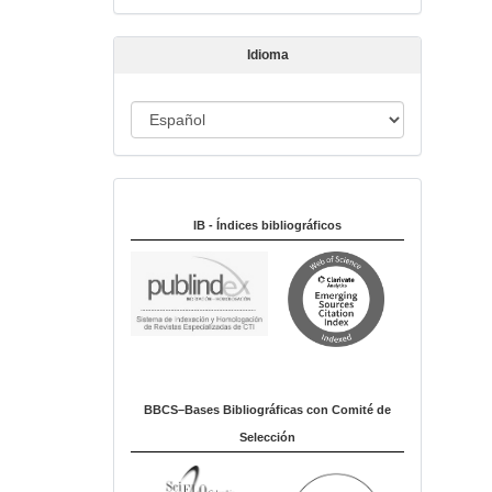
t
í
Idioma
c
u
I
l
o
d
i
Indexado en:
o
m
IB - Índices bibliográficos
a
BBCS–Bases Bibliográficas con Comité de
Selección