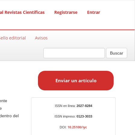
al Revistas Científicas
Registrarse
Entrar
Sello editorial
Avisos
Buscar
E
n
Enviar un artículo
v
i
a
ente
r
Identificadores
ISSN en línea:
2027-8284
e
u
dentro del
n
ISSN impreso:
0123-3033
a
10.25100/iyc
DOI:
r