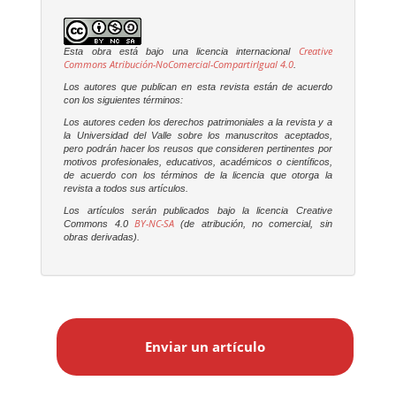
Creative
Esta obra está bajo una licencia internacional
Commons Atribución-NoComercial-CompartirIgual 4.0
.
Los autores que publican en esta revista están de acuerdo
con los siguientes términos:
Los autores ceden los derechos patrimoniales a la revista y a
la Universidad del Valle sobre los manuscritos aceptados,
pero podrán hacer los reusos que consideren pertinentes por
motivos profesionales, educativos, académicos o científicos,
de acuerdo con los términos de la licencia que otorga la
revista a todos sus artículos.
Los artículos serán publicados bajo la licencia Creative
BY-NC-SA
Commons 4.0
(de atribución, no comercial, sin
obras derivadas).
E
n
Enviar un artículo
v
i
a