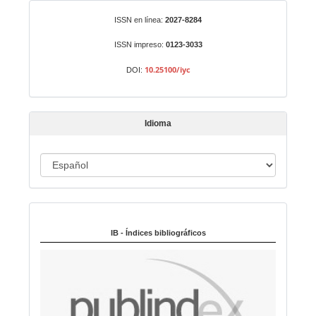
r
Identificadores
ISSN en línea:
2027-8284
u
n
ISSN impreso:
0123-3033
a
10.25100/iyc
DOI:
r
t
í
Idioma
c
u
I
l
o
d
i
Indexado en:
o
m
IB - Índices bibliográficos
a