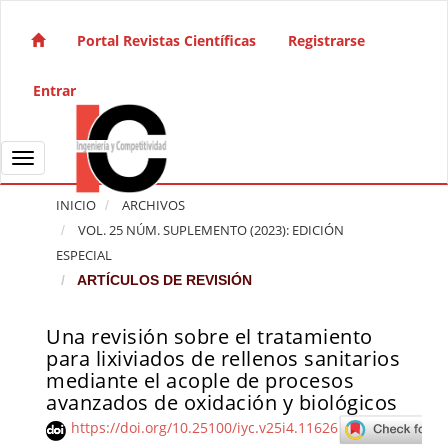
Salto rápido al contenido de la página
Navegación principal
Portal Revistas Científicas
Registrarse
Contenido principal
Barra lateral
Entrar
Toggle navigation
INICIO
ARCHIVOS
VOL. 25 NÚM. SUPLEMENTO (2023): EDICIÓN
ESPECIAL
ARTÍCULOS DE REVISIÓN
Una revisión sobre el tratamiento
Barra lateral del artículo
para lixiviados de rellenos sanitarios
mediante el acople de procesos
avanzados de oxidación y biológicos
https://doi.org/10.25100/iyc.v25i4.11626