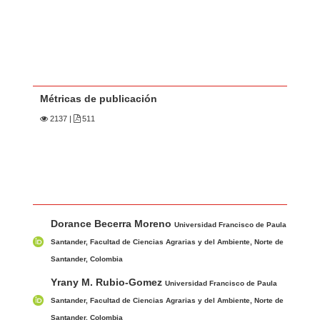
Métricas de publicación
2137
|
511
Contenido principal del artículo
A
Dorance Becerra Moreno
u
Universidad Francisco de Paula
t
Santander, Facultad de Ciencias Agrarias y del Ambiente, Norte de
o
Santander, Colombia
r
Yrany M. Rubio-Gomez
Universidad Francisco de Paula
e
Santander, Facultad de Ciencias Agrarias y del Ambiente, Norte de
s
Santander, Colombia