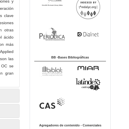
iones y
peración
as clave
esiones
n otras
l ácido
con más
Applied
BB -Bases Bibliográficas
 son las
a OC se
un gran
Agregadores de contenido - Comerciales