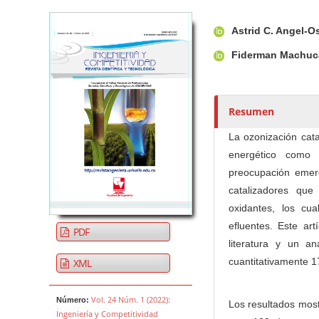
Barra lateral del artículo
Contenido princi
A
Astrid C. Angel-
u
t
Fiderman Machuc
o
r
e
Resumen
s
/
La ozonización cata
a
energético como 
s
preocupación emer
catalizadores qu
oxidantes, los cu
efluentes. Este ar
PDF
literatura y un a
cuantitativamente 
XML
Vol. 24 Núm. 1 (2022):
Número:
Los resultados most
Ingeniería y Competitividad