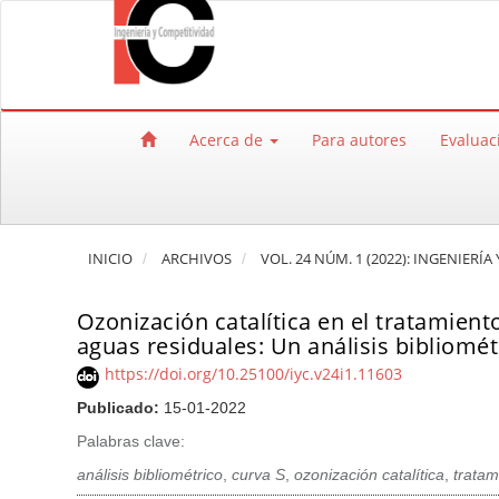
Salto rápido al contenido de la página
Navegación principal
Contenido principal
Barra lateral
Acerca de
Para autores
Evaluac
INICIO
ARCHIVOS
VOL. 24 NÚM. 1 (2022): INGENIERÍ
Ozonización catalítica en el tratamie
aguas residuales: Un análisis bibliomét
https://doi.org/10.25100/iyc.v24i1.11603
Publicado:
15-01-2022
Palabras clave:
análisis bibliométrico
,
curva S
,
ozonización catalítica
,
tratam