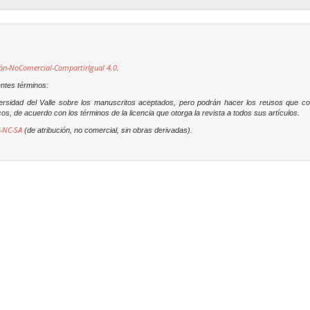
ón-NoComercial-CompartirIgual 4.0
.
entes términos:
versidad del Valle sobre los manuscritos aceptados, pero podrán hacer los reusos que c
os, de acuerdo con los términos de la licencia que otorga la revista a todos sus artículos.
-NC-SA
(de atribución, no comercial, sin obras derivadas).