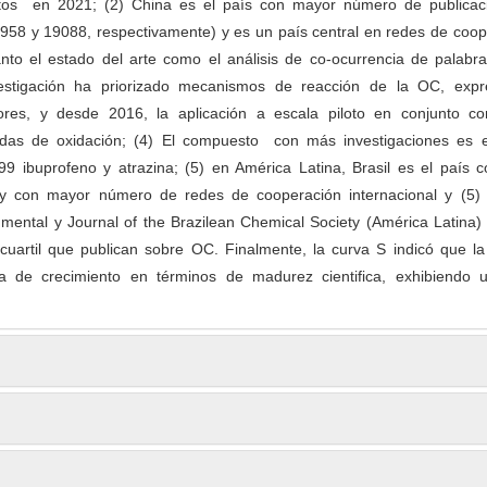
os en 2021; (2) China es el país con mayor número de publicac
(958 y 19088, respectivamente) y es un país central en redes de coo
tanto el estado del arte como el análisis de co-ocurrencia de palabr
estigación ha priorizado mecanismos de reacción de la OC, expr
adores, y desde 2016, la aplicación a escala piloto en conjunto co
adas de oxidación; (4) El compuesto con más investigaciones es e
99 ibuprofeno y atrazina; (5) en América Latina, Brasil es el país 
 y con mayor número de redes de cooperación internacional y (5) 
nmental y Journal of the Brazilean Chemical Society (América Latina)
 cuartil que publican sobre OC. Finalmente, la curva S indicó que l
a de crecimiento en términos de madurez cientifica, exhibiendo 