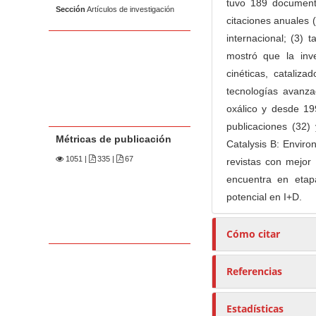
tuvo 189 document
Sección
Artículos de investigación
citaciones anuales 
internacional; (3) 
mostró que la inv
cinéticas, cataliz
tecnologías avanz
oxálico y desde 19
publicaciones (32)
Métricas de publicación
Catalysis B: Enviro
1051
|
335 |
67
revistas con mejor
encuentra en etap
potencial en I+D.
Cómo citar
Referencias
Estadísticas