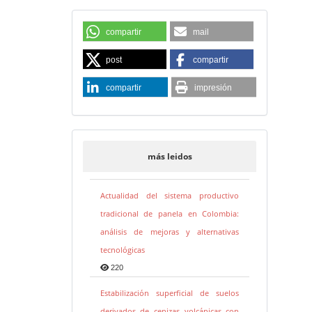
compartir
mail
post
compartir
compartir
impresión
más leidos
Actualidad del sistema productivo
tradicional de panela en Colombia:
análisis de mejoras y alternativas
tecnológicas
220
Estabilización superficial de suelos
derivados de cenizas volcánicas con