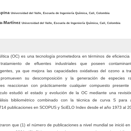
pal del artículo
Ospina
Universidad del Valle, Escuela de Ingeniería Química, Cali, Colombia
a-Martínez
Universidad del Valle, Escuela de Ingeniería Química, Cali, Colombia
lítica (OC) es una tecnología prometedora en términos de eficiencia
tratamiento de efluentes industriales que poseen contamina
gentes, ya que mejora las capacidades oxidativas del ozono a tr
e promueven su descomposición y la generación de especies ra
ales reaccionan con prácticamente cualquier compuesto presente
tículo estudió el estado y evolución de la OC mediante una revisió
nálisis bibliométrico combinado con la técnica de curva S para a
1714 publicaciones en SCOPUS y SciELO Index desde el año 1973 al 2
raron que (1) el número de publicaciones a nivel mundial se inició e