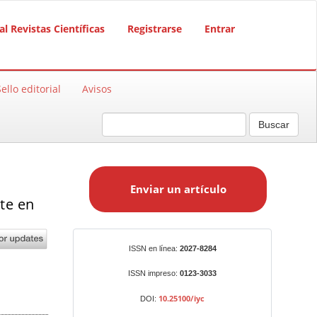
al Revistas Científicas
Registrarse
Entrar
Sello editorial
Avisos
Buscar
E
n
Enviar un artículo
v
te en
i
a
r
Identificadores
ISSN en línea:
2027-8284
u
n
ISSN impreso:
0123-3033
a
10.25100/iyc
DOI:
r