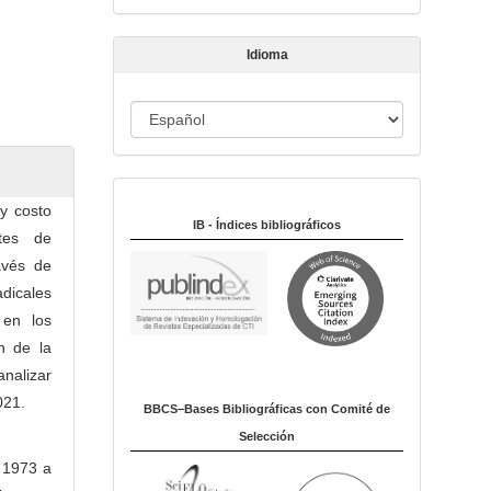
t
í
Idioma
c
u
I
l
o
d
i
Indexado en:
o
 y costo
m
IB - Índices bibliográficos
ntes de
a
avés de
dicales
 en los
n de la
nalizar
021.
BBCS–Bases Bibliográficas con Comité de
Selección
n 1973 a