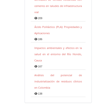
cemento en taludes de infraestructura
vial
209
Ácido Poliláctico (PLA): Propiedades y
Aplicaciones
186
Impactos ambientales y efectos en la
salud en el entorno del Río Hondo,
Cauca
167
Análisis del potencial de
industrialización de residuos cítricos
en Colombia
138