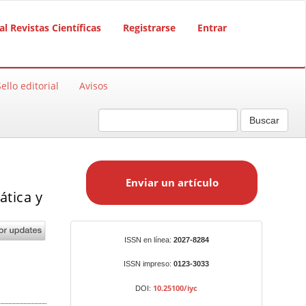
al Revistas Científicas
Registrarse
Entrar
Sello editorial
Avisos
Buscar
E
n
Enviar un artículo
v
ática y
i
a
r
Identificadores
ISSN en línea:
2027-8284
u
n
ISSN impreso:
0123-3033
a
10.25100/iyc
DOI:
r