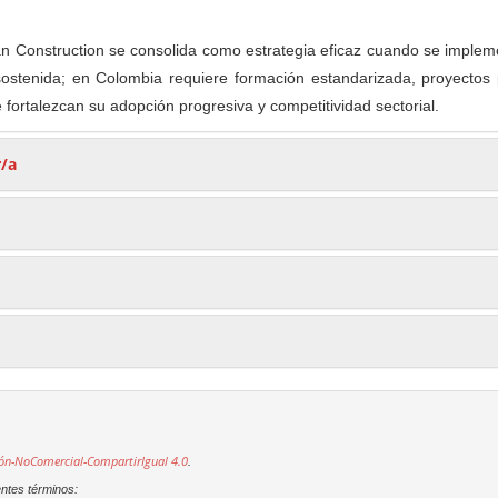
 Construction se consolida como estrategia eficaz cuando se implem
ostenida; en Colombia requiere formación estandarizada, proyectos p
e fortalezcan su adopción progresiva y competitividad sectorial.
r/a
ón-NoComercial-CompartirIgual 4.0
.
entes términos: