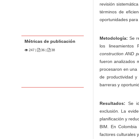
revisión sistemática
términos de eficie
oportunidades para 
Metodología:
Se re
Métricas de publicación
los lineamientos
247
|
36 |
38
construction AND pr
fueron analizados m
procesaron en una m
de productividad y 
barreras y oportun
Resultados:
Se ide
exclusión. La evide
planificación y red
BIM. En Colombia e
factores culturales 