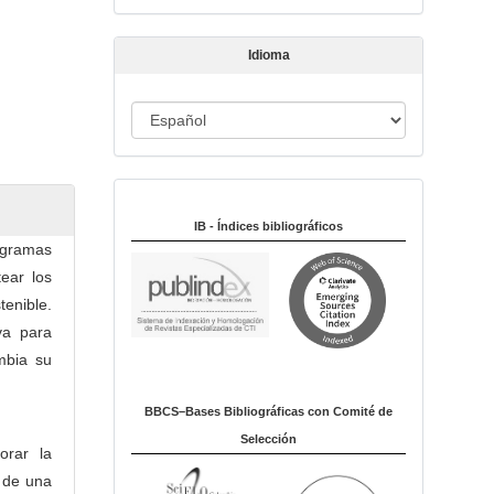
t
í
Idioma
c
u
I
l
o
d
i
Indexado en:
o
m
IB - Índices bibliográficos
nogramas
a
tear los
tenible.
va para
mbia su
BBCS–Bases Bibliográficas con Comité de
Selección
orar la
s de una