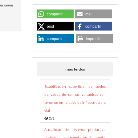
onsideren
compartir
mail
post
compartir
compartir
impresión
más leidos
Estabilización superficial de suelos
derivados de cenizas volcánicas con
cemento en taludes de infraestructura
vial
271
Actualidad del sistema productivo
tradicional de panela en Colombia: