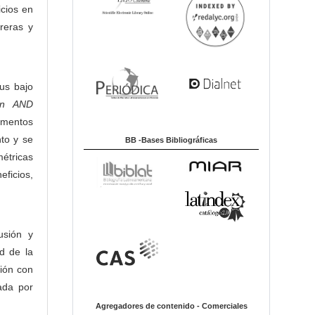
icios en
reras y
pus bajo
ion AND
cumentos
nto y se
BB -Bases Bibliográficas
métricas
ficios,
usión y
ad de la
ción con
ada por
Agregadores de contenido - Comerciales