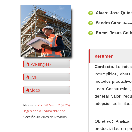
Barra lateral del artículo
Contenido princi
A
Alvaro Jose Quin
u
t
Sandra Cano
Unive
o
Romel Jesus Gal
r
e
s
Resumen
/
a
PDF (Inglés)
Contexto:
La indust
s
incumplidos, obras 
PDF
métodos productivos
Lean Construction,
video
generar valor, red
adopción es limitad
Vol. 28 Núm. 2 (2026):
Número:
Ingeniería y Competitividad
Sección
Artículos de Revisión
Objetivo:
Analizar
productividad en pr