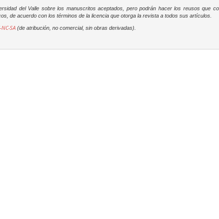
versidad del Valle sobre los manuscritos aceptados, pero podrán hacer los reusos que c
os, de acuerdo con los términos de la licencia que otorga la revista a todos sus artículos.
-NC-SA
(de atribución, no comercial, sin obras derivadas).