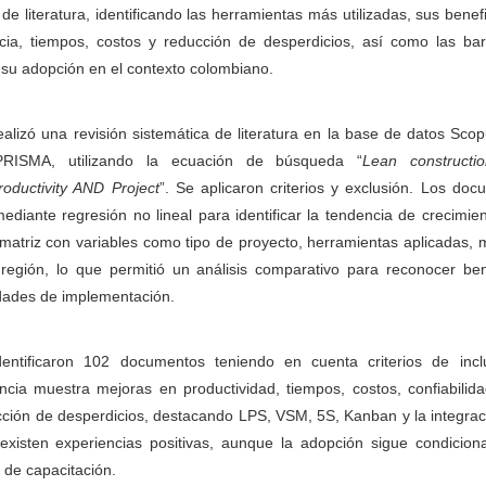
 de literatura, identificando las herramientas más utilizadas, sus benef
ncia, tiempos, costos y reducción de desperdicios, así como las bar
su adopción en el contexto colombiano.
alizó una revisión sistemática de literatura en la base de datos Sco
 PRISMA, utilizando la ecuación de búsqueda “
Lean construct
oductivity AND Project
”. Se aplicaron criterios y exclusión. Los do
ediante regresión no lineal para identificar la tendencia de crecimie
atriz con variables como tipo de proyecto, herramientas aplicadas, 
región, lo que permitió un análisis comparativo para reconocer bene
idades de implementación.
ntificaron 102 documentos teniendo en cuenta criterios de incl
ncia muestra mejoras en productividad, tiempos, costos, confiabilid
ucción de desperdicios, destacando LPS, VSM, 5S, Kanban y la integra
xisten experiencias positivas, aunque la adopción sigue condicion
y de capacitación.