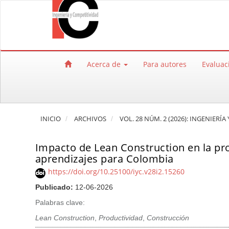
Salto rápido al contenido de la página
Navegación principal
Contenido principal
Barra lateral
Acerca de
Para autores
Evaluac
INICIO
ARCHIVOS
VOL. 28 NÚM. 2 (2026): INGENIERÍ
Impacto de Lean Construction en la pro
aprendizajes para Colombia
https://doi.org/10.25100/iyc.v28i2.15260
Publicado:
12-06-2026
Palabras clave:
Lean Construction
,
Productividad
,
Construcción