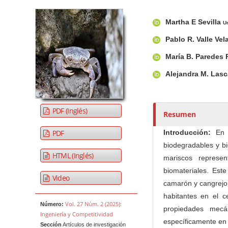
Barra lateral del artículo
Contenido princi
A
Martha E Sevilla
u
U
t
Pablo R. Valle Ve
o
María B. Paredes
r
e
Alejandra M. Las
s
/
a
PDF (Inglés)
Resumen
s
PDF
Introducción:
En e
biodegradables y bi
HTML (Inglés)
mariscos represe
biomateriales. Es
Video
camarón y cangrejo,
habitantes en el c
Vol. 27 Núm. 2 (2025):
Número:
propiedades mecá
Ingeniería y Competitividad
específicamente en l
Sección
Artículos de investigación