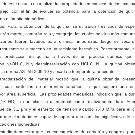
vo de este estudio es analizar las propiedades mecánicas de los exoes
ejo, con el fin de evaluar su potencial para la obtención de quiti
 en el ámbito biomédico.
s: Para la obtención de la quitina, se utilizaron tres tipos de esp
arón marón, camarón rojo y cangrejo, los cuales son los más comune
azones fueron lavados para eliminar impurezas, luego se secar
 resultante se almacenó en un recipiente hermético. Posteriormente, se
la producción de quitina a través de un proceso químico que 
con NaOH 0,1N y desmineralización con HCl 0,1N. La quitina obten
 la norma ASTM D638-10 y secada a temperatura ambiente.
acterización del material mostró que la quitina obtenida prese
ar, con partículas de diferentes tamaños, lo que sugiere una est
or área superficial. Las propiedades mecánicas indicaron que la dur
,15 HD, lo que clasifica al material como relativamente duro. Ade
fue de 5,1 μm y el esfuerzo de tensión alcanzó 7,43 MPa para el 
a que el material es capaz de soportar una cantidad significativa de es
licaciones biomédicas.
estudio demuestra que los exoesqueletos de camarón y cangrejo pue