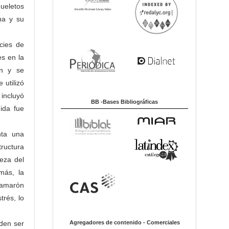
queletos
na y su
ecies de
s en la
on y se
 utilizó
incluyó
BB -Bases Bibliográficas
ida fue
nta una
ructura
eza del
más, la
camarón
trés, lo
Agregadores de contenido - Comerciales
den ser