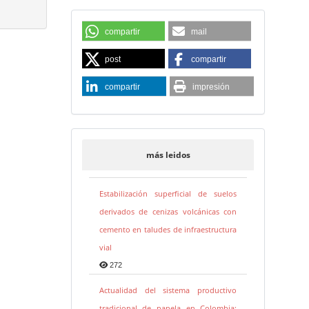
compartir
mail
post
compartir
compartir
impresión
más leidos
Estabilización superficial de suelos
derivados de cenizas volcánicas con
cemento en taludes de infraestructura
vial
272
Actualidad del sistema productivo
tradicional de panela en Colombia: