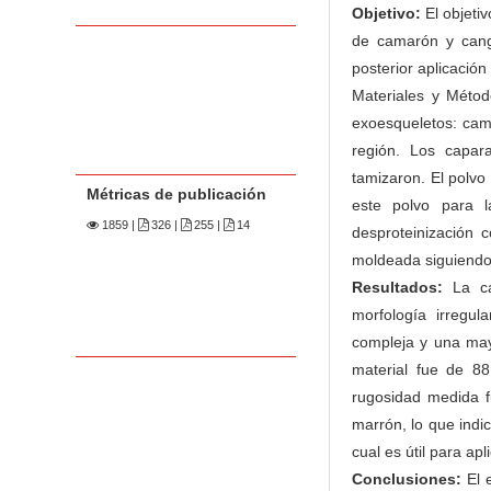
Objetivo:
El objeti
de camarón y cangr
posterior aplicación
Materiales y Método
exoesqueletos: cam
región. Los capar
tamizaron. El polvo
Métricas de publicación
este polvo para 
1859
|
326 |
255 |
14
desproteinización 
moldeada siguiendo
Resultados:
La car
morfología irregul
compleja y una may
material fue de 88
rugosidad medida 
marrón, lo que indic
cual es útil para ap
Conclusiones:
El 