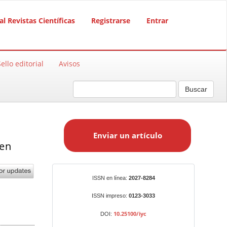
al Revistas Científicas
Registrarse
Entrar
Sello editorial
Avisos
Buscar
E
n
Enviar un artículo
v
 en
i
a
r
Identificadores
ISSN en línea:
2027-8284
u
n
ISSN impreso:
0123-3033
a
10.25100/iyc
DOI:
r