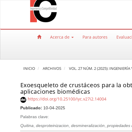
Salto rápido al contenido de la página
Navegación principal
Contenido principal
Barra lateral
Acerca de
Para autores
Evaluac
INICIO
ARCHIVOS
VOL. 27 NÚM. 2 (2025): INGENIERÍ
Exoesqueleto de crustáceos para la ob
aplicaciones biomédicas
https://doi.org/10.25100/iyc.v27i2.14004
Publicado:
10-04-2025
Palabras clave:
Quitina
,
desproteinizacion
,
desmineralización
,
propiedades