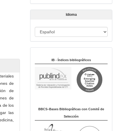
t
í
Idioma
c
u
I
l
o
d
i
Indexado en:
o
m
IB - Índices bibliográficos
a
eriales
ones de
ción de
ones de
a de los
BBCS–Bases Bibliográficas con Comité de
gar las
Selección
dicina,