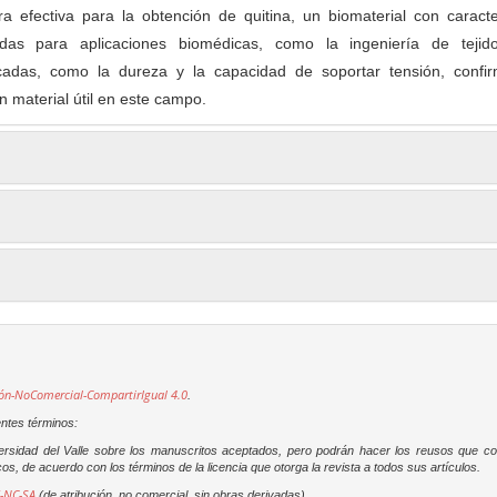
a efectiva para la obtención de quitina, un biomaterial con caracte
as para aplicaciones biomédicas, como la ingeniería de tejid
cadas, como la dureza y la capacidad de soportar tensión, confi
n material útil en este campo.
ón-NoComercial-CompartirIgual 4.0
.
entes términos:
versidad del Valle sobre los manuscritos aceptados, pero podrán hacer los reusos que c
os, de acuerdo con los términos de la licencia que otorga la revista a todos sus artículos.
-NC-SA
(de atribución, no comercial, sin obras derivadas).