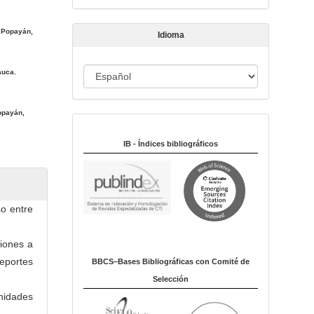
t
í
. Popayán,
Idioma
c
u
I
auca.
l
o
d
i
opayán,
Indexado en:
o
m
IB - Índices bibliográficos
a
o entre
siones a
eportes
BBCS–Bases Bibliográficas con Comité de
Selección
unidades