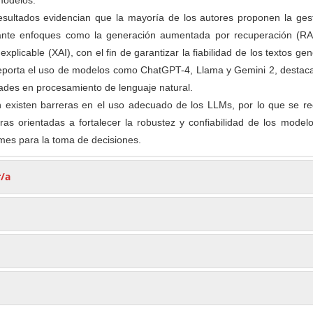
modelos.
sultados evidencian que la mayoría de los autores proponen la gest
ante enfoques como la generación aumentada por recuperación (RA
al explicable (XAI), con el fin de garantizar la fiabilidad de los textos ge
 reporta el uso de modelos como ChatGPT-4, Llama y Gemini 2, destac
ades en procesamiento de lenguaje natural.
 existen barreras en el uso adecuado de los LLMs, por lo que se re
uras orientadas a fortalecer la robustez y confiabilidad de los model
mes para la toma de decisiones.
r/a