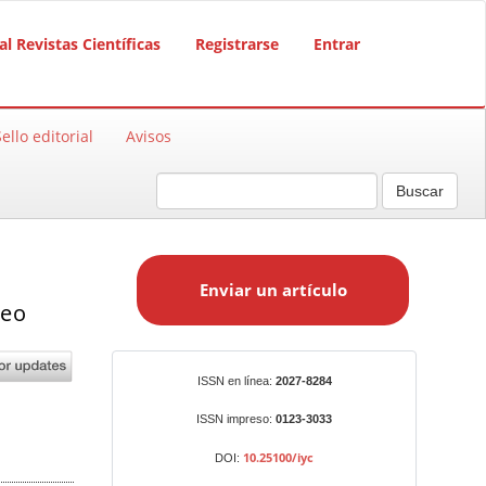
al Revistas Científicas
Registrarse
Entrar
Sello editorial
Avisos
Buscar
E
n
Enviar un artículo
v
peo
i
a
r
Identificadores
ISSN en línea:
2027-8284
u
n
ISSN impreso:
0123-3033
a
10.25100/iyc
DOI:
r