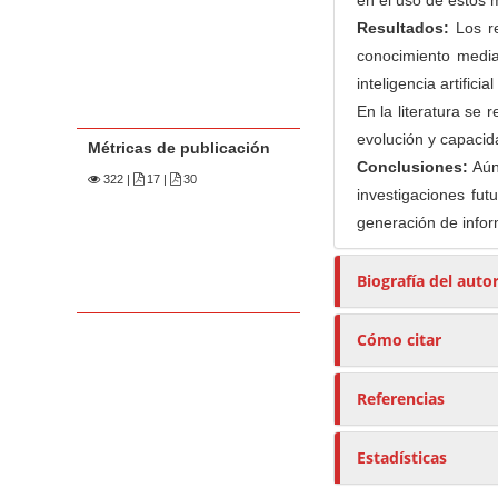
en el uso de estos 
Resultados:
Los re
conocimiento medi
inteligencia artifici
En la literatura se
evolución y capacid
Métricas de publicación
Conclusiones:
Aún
322
|
17 |
30
investigaciones fut
generación de infor
Biografía del auto
Cómo citar
Referencias
Estadísticas