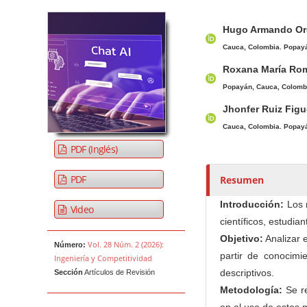
Barra lateral del artículo
Contenido princi
A
Hugo Armando O
u
t
Cauca, Colombia. Popay
o
Roxana María Ro
r
Popayán, Cauca, Colomb
e
Jhonfer Ruiz Fig
s
Cauca, Colombia. Popay
/
a
PDF (Inglés)
s
PDF
Resumen
Introducción:
Los 
Video
científicos, estudi
Objetivo:
Analizar 
Vol. 28 Núm. 2 (2026):
Número:
partir de conocim
Ingeniería y Competitividad
descriptivos.
Sección
Artículos de Revisión
Metodología:
Se re