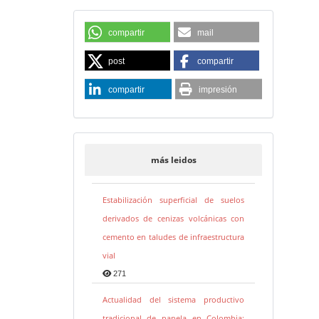
compartir
mail
post
compartir
compartir
impresión
más leidos
Estabilización superficial de suelos
derivados de cenizas volcánicas con
cemento en taludes de infraestructura
vial
271
Actualidad del sistema productivo
tradicional de panela en Colombia: