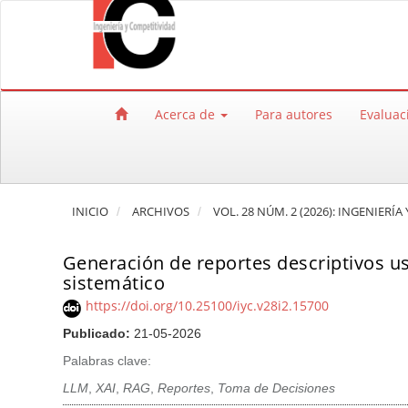
Salto rápido al contenido de la página
Navegación principal
Contenido principal
Barra lateral
Acerca de
Para autores
Evaluac
INICIO
ARCHIVOS
VOL. 28 NÚM. 2 (2026): INGENIERÍ
Generación de reportes descriptivos us
sistemático
https://doi.org/10.25100/iyc.v28i2.15700
Publicado:
21-05-2026
Palabras clave:
LLM
,
XAI
,
RAG
,
Reportes
,
Toma de Decisiones