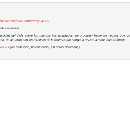
ón-NoComercial-CompartirIgual 4.0
.
entes términos:
versidad del Valle sobre los manuscritos aceptados, pero podrán hacer los reusos que c
os, de acuerdo con los términos de la licencia que otorga la revista a todos sus artículos.
-NC-SA
(de atribución, no comercial, sin obras derivadas).