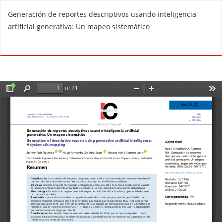
V
Generación de reportes descriptivos usando inteligencia
o
artificial generativa: Un mapeo sistemático
l
v
De
D
e
e
r
s
a
c
l
a
o
r
s
g
d
a
e
r
t
P
a
D
l
F
l
e
s