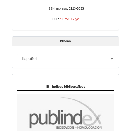
u
n
ISSN impreso:
0123-3033
a
10.25100/iyc
DOI:
r
t
í
Idioma
c
u
I
l
o
d
i
Indexado en:
o
m
IB - Índices bibliográficos
a