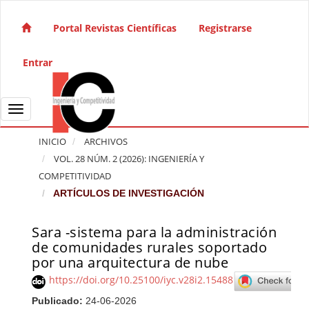
Salto rápido al contenido de la página
Navegación principal
Portal Revistas Científicas
Registrarse
Contenido principal
Barra lateral
Entrar
Toggle navigation
INICIO
ARCHIVOS
VOL. 28 NÚM. 2 (2026): INGENIERÍA Y
COMPETITIVIDAD
ARTÍCULOS DE INVESTIGACIÓN
Sara -sistema para la administración
Barra lateral del artículo
de comunidades rurales soportado
por una arquitectura de nube
https://doi.org/10.25100/iyc.v28i2.15488
Publicado:
24-06-2026