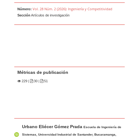
Vol. 28 Núm. 2 (2026): Ingeniería y Competitividad
Número:
Sección
Artículos de investigación
Métricas de publicación
229
|
30 |
51
Contenido principal del artículo
A
Urbano Eliécer Gómez Prada
u
Escuela de Ingeniería de
t
Sistemas, Universidad Industrial de Santander, Bucaramanga,