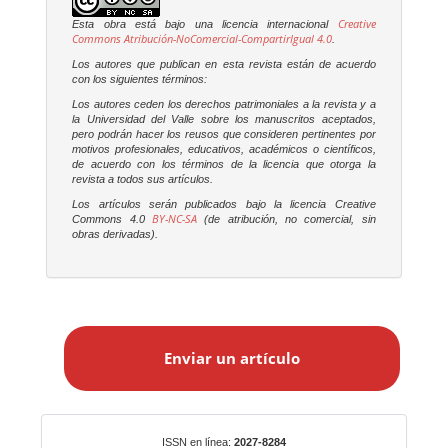
Creative
Esta obra está bajo una licencia internacional
Commons Atribución-NoComercial-CompartirIgual 4.0
.
Los autores que publican en esta revista están de acuerdo
con los siguientes términos:
Los autores ceden los derechos patrimoniales a la revista y a
la Universidad del Valle sobre los manuscritos aceptados,
pero podrán hacer los reusos que consideren pertinentes por
motivos profesionales, educativos, académicos o científicos,
de acuerdo con los términos de la licencia que otorga la
revista a todos sus artículos.
Los artículos serán publicados bajo la licencia Creative
BY-NC-SA
Commons 4.0
(de atribución, no comercial, sin
obras derivadas).
E
n
Enviar un artículo
v
i
a
r
Identificadores
ISSN en línea:
2027-8284