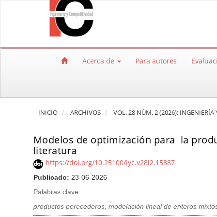
Salto rápido al contenido de la página
Navegación principal
Contenido principal
Barra lateral
Acerca de
Para autores
Evaluac
INICIO
ARCHIVOS
VOL. 28 NÚM. 2 (2026): INGENIERÍ
Modelos de optimización para la produ
literatura
https://doi.org/10.25100/iyc.v28i2.15387
Publicado:
23-06-2026
Palabras clave:
productos perecederos
,
modelación lineal de enteros mixto