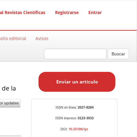
al Revistas Científicas
Registrarse
Entrar
Sello editorial
Avisos
Buscar
E
n
Enviar un artículo
v
 de la
i
a
r
Identificadores
ISSN en línea:
2027-8284
u
n
ISSN impreso:
0123-3033
a
10.25100/iyc
DOI:
r