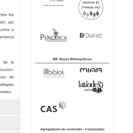
ntre los
ión, así
uctos o
enteros
BB -Bases Bibliográficas
n de la
ucción.
ones de
rategias
umidor.
Agregadores de contenido - Comerciales