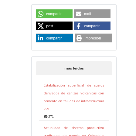
compartir
mail
post
compartir
compartir
impresión
más leidos
Estabilización superficial de suelos
derivados de cenizas volcánicas con
cemento en taludes de infraestructura
vial
271
Actualidad del sistema productivo
tradicional de panela en Colombia: