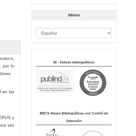
t
í
Idioma
c
u
I
l
o
d
i
Indexado en:
o
eratura,
m
IB - Índices bibliográficos
, por lo
a
dores.
l en las
BBCS–Bases Bibliográficas con Comité de
COPUS y
Selección
una vez