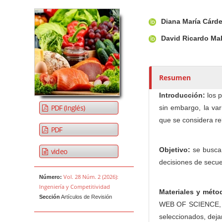
Barra lateral del artículo
Contenido princi
A
Diana María Cárd
u
t
David Ricardo Ma
o
r
e
Resumen
s
/
Introducción:
los p
a
PDF (Inglés)
sin embargo, la var
s
que se considera re
PDF
Objetivo:
se busca i
video
decisiones de secue
Vol. 28 Núm. 2 (2026):
Número:
Ingeniería y Competitividad
Materiales y méto
Sección
Artículos de Revisión
WEB OF SCIENCE, si
seleccionados, dejar