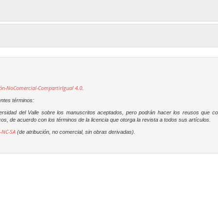
ón-NoComercial-CompartirIgual 4.0
.
entes términos:
versidad del Valle sobre los manuscritos aceptados, pero podrán hacer los reusos que c
os, de acuerdo con los términos de la licencia que otorga la revista a todos sus artículos.
-NC-SA
(de atribución, no comercial, sin obras derivadas).