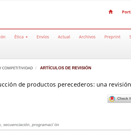
Port
ión
Ética
Envíos
Actual
Archivos
Preprint
A Y COMPETITIVIDAD
ARTÍCULOS DE REVISIÓN
cción de productos perecederos: una revisión
s
,
secuenciación
,
programaci´ón