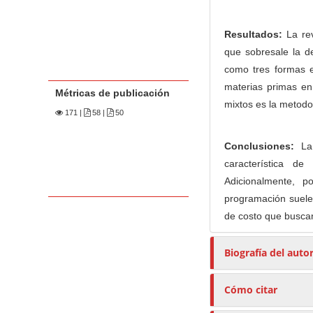
Resultados:
La rev
que sobresale la de
como tres formas e
materias primas en
Métricas de publicación
mixtos es la metod
171
|
58 |
50
Conclusiones:
La 
característica d
Adicionalmente, p
programación suelen
de costo que buscan 
Biografía del auto
Cómo citar