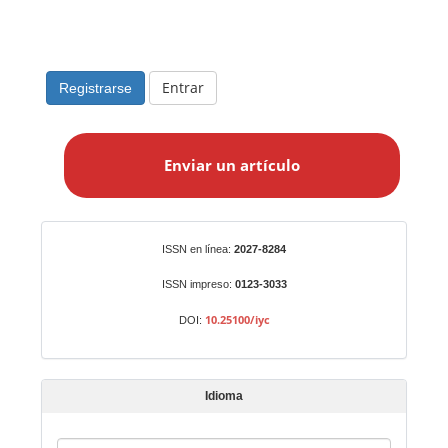
Entrar
Registrarse
E
n
Enviar un artículo
v
i
a
r
Identificadores
ISSN en línea:
2027-8284
u
n
ISSN impreso:
0123-3033
a
10.25100/iyc
DOI:
r
t
í
Idioma
c
u