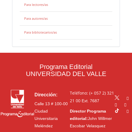
Para lectores/as
Para autores/as
Para bibliotecarios/as
Programa Editorial
UNIVERSIDAD DEL VALLE
Teléfono: (+ 057 2) 321
Dirección:
21 00
Ext. 7687
Calle 13 # 100-00
Ciudad
Director Programa
Universitaria
editorial:
John Willmer
Meléndez
Escobar Velasquez