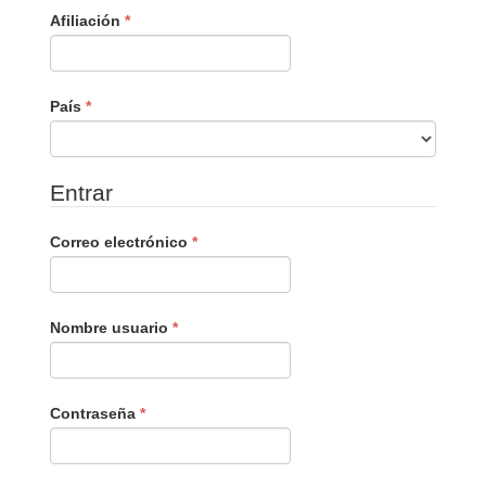
Obligatorio
Afiliación
*
Obligatorio
País
*
Entrar
Obligatorio
Correo electrónico
*
Obligatorio
Nombre usuario
*
Obligatorio
Contraseña
*