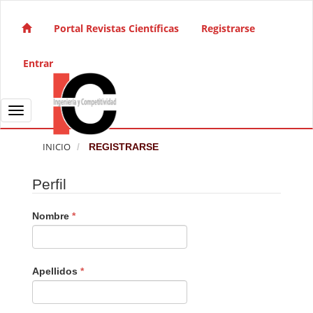
Salto rápido al contenido de la página
Navegación principal
Portal Revistas Científicas
Registrarse
Contenido principal
Barra lateral
Entrar
Toggle navigation
INICIO
REGISTRARSE
Perfil
Obligatorio
Nombre
*
Obligatorio
Apellidos
*