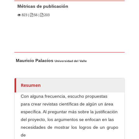
Métricas de publicación
823
|
56 |
203
Contenido principal del artículo
A
Mauricio Palacios
u
Universidad del Valle
t
o
r
Resumen
e
Con alguna frecuencia, escucho propuestas
s
para crear revistas científicas de algún un área
/
específica. Al preguntar más sobre la justificación
a
del proyecto, los argumentos se enfocan en las
s
necesidades de mostrar los logros de un grupo
de