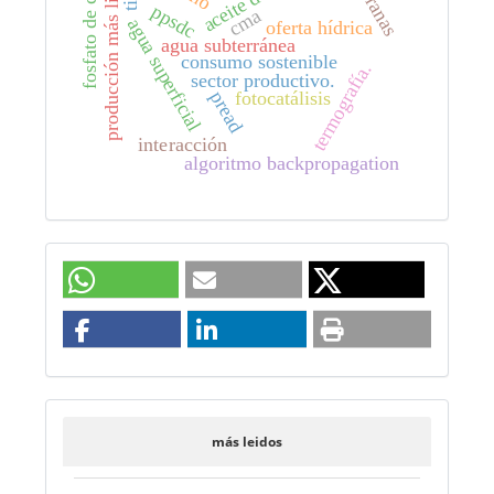
fosfato de calcio
producción más limpia
ppsdc
cma
agua superficial
oferta hídrica
agua subterránea
consumo sostenible
termografía.
sector productivo.
pread
fotocatálisis
interacción
algoritmo backpropagation
más leidos