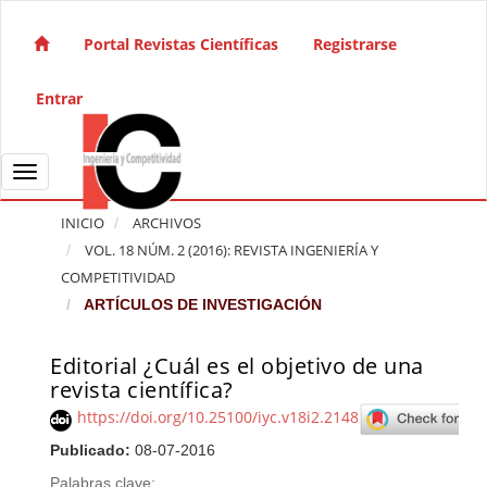
Salto rápido al contenido de la página
Navegación principal
Portal Revistas Científicas
Registrarse
Contenido principal
Barra lateral
Entrar
Toggle navigation
INICIO
ARCHIVOS
VOL. 18 NÚM. 2 (2016): REVISTA INGENIERÍA Y
COMPETITIVIDAD
ARTÍCULOS DE INVESTIGACIÓN
Editorial ¿Cuál es el objetivo de una
Barra lateral del artículo
revista científica?
https://doi.org/10.25100/iyc.v18i2.2148
Publicado:
08-07-2016
Palabras clave: