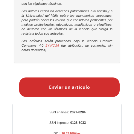
con los siguientes términos:
Los autores ceden los derechos patrimoniales a la revista y a
la Universidad del Valle sobre los manuscritos aceptados,
pero podrán hacer los reusos que consideren pertinentes por
motivos profesionales, educativos, académicos o científicos,
de acuerdo con los términos de la licencia que otorga la
revista a todos sus artículos.
Los artículos serán publicados bajo la licencia Creative
BY-NC-SA
Commons 4.0
(de atribución, no comercial, sin
obras derivadas).
E
n
Enviar un artículo
v
i
a
r
Identificadores
ISSN en línea:
2027-8284
u
n
ISSN impreso:
0123-3033
a
10.25100/iyc
DOI: