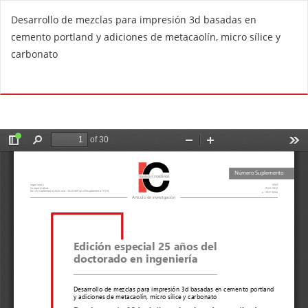
V
Desarrollo de mezclas para impresión 3d basadas en
o
cemento portland y adiciones de metacaolín, micro sílice y
l
carbonato
v
e
De
D
r
e
a
s
l
c
o
a
s
r
d
g
e
a
t
r
a
P
l
D
l
F
e
s