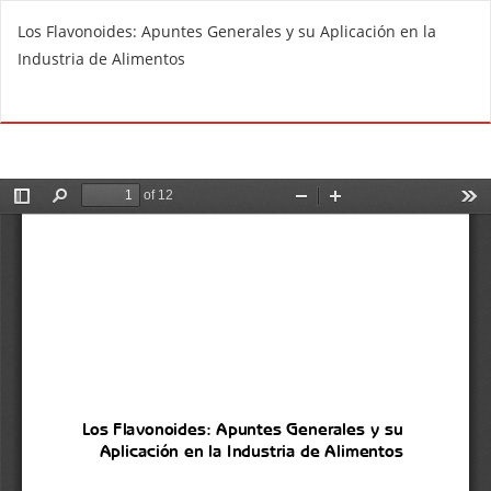
V
Los Flavonoides: Apuntes Generales y su Aplicación en la
o
Industria de Alimentos
l
v
De
D
e
e
r
s
a
c
l
a
o
r
s
g
d
a
e
r
t
P
a
D
l
F
l
e
s