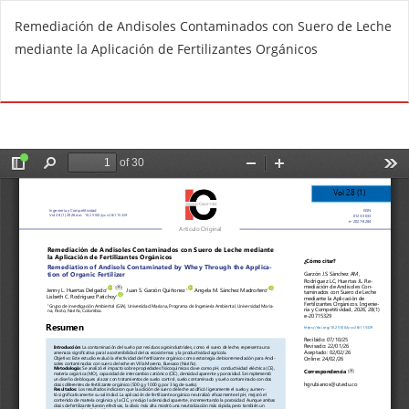
V
Remediación de Andisoles Contaminados con Suero de Leche
o
mediante la Aplicación de Fertilizantes Orgánicos
l
v
De
D
e
e
r
s
a
c
l
a
o
r
s
g
d
a
e
r
t
P
a
D
l
F
l
e
s