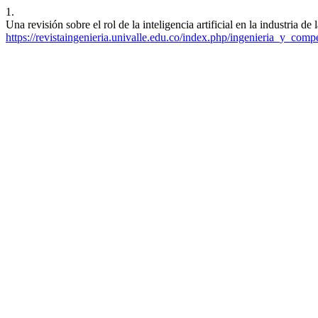
1.
Una revisión sobre el rol de la inteligencia artificial en la industria
https://revistaingenieria.univalle.edu.co/index.php/ingenieria_y_compe