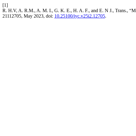
[1]
R. H.V, A. R.M., A. M. I., G. K. E., H. A. F., and E. N J., Trans., “M
21112705, May 2023, doi:
10.25100/iyc.v25i2.12705
.