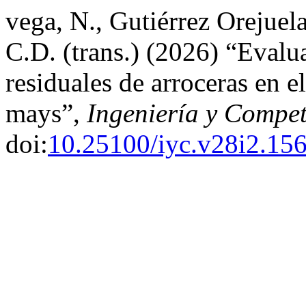
vega, N., Gutiérrez Orejue
C.D. (trans.) (2026) “Evalu
residuales de arroceras en e
mays”,
Ingeniería y Compet
doi:
10.25100/iyc.v28i2.15