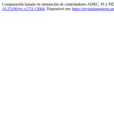
Comparación basada en simulación de controladores ADRC, PI y PID
10.25100/iyc.v27i3.15084
. Disponível em:
https://revistaingenieria.