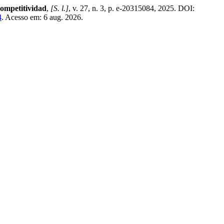
Competitividad
,
[S. l.]
, v. 27, n. 3, p. e-20315084, 2025. DOI:
4
. Acesso em: 6 aug. 2026.