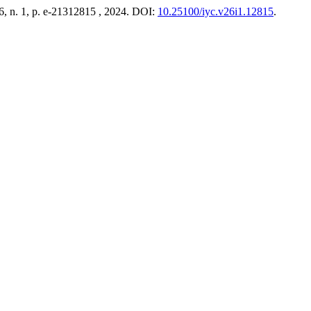
26, n. 1, p. e-21312815 , 2024. DOI:
10.25100/iyc.v26i1.12815
.