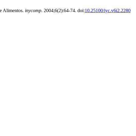
de Alimentos.
inycomp
. 2004;6(2):64-74. doi:
10.25100/iyc.v6i2.2280