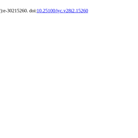
2):e-30215260. doi:
10.25100/iyc.v28i2.15260