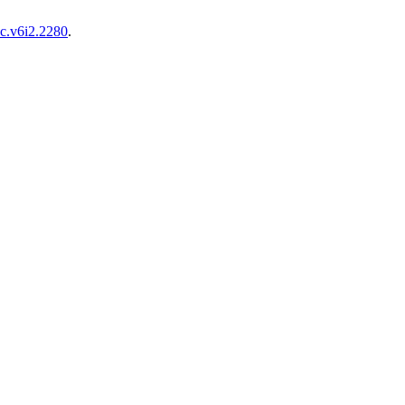
yc.v6i2.2280
.