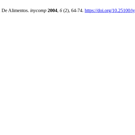
a De Alimentos.
inycomp
2004
,
6
(2), 64-74.
https://doi.org/10.25100/i