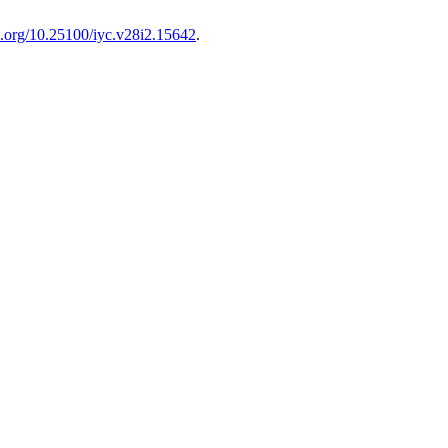
oi.org/10.25100/iyc.v28i2.15642
.