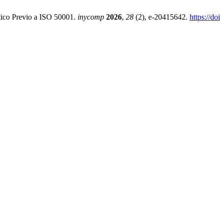
stico Previo a ISO 50001.
inycomp
2026
,
28
(2), e-20415642.
https://d