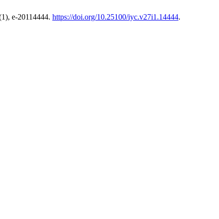
(1), e-20114444.
https://doi.org/10.25100/iyc.v27i1.14444
.