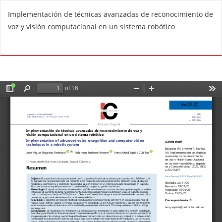
V
Implementación de técnicas avanzadas de reconocimiento de
o
voz y visión computacional en un sistema robótico
l
v
De
D
e
e
r
s
a
c
l
a
o
r
s
g
d
a
e
r
t
P
a
D
l
F
l
e
s